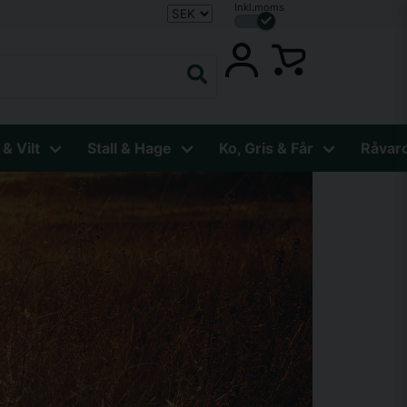
Inkl.moms
 & Vilt
Stall & Hage
Ko, Gris & Får
Råvar