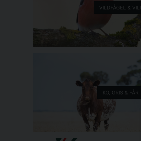
VILDFÅGEL & VIL
KO, GRIS & FÅR