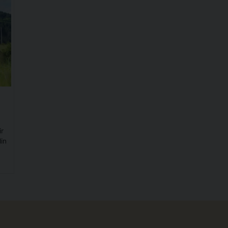
ir
din