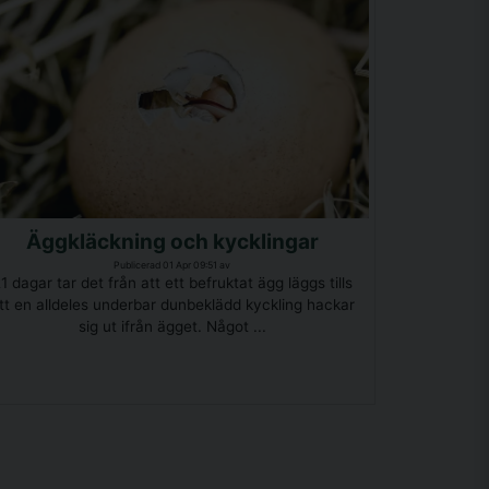
Äggkläckning och kycklingar
Publicerad 01 Apr 09:51 av
1 dagar tar det från att ett befruktat ägg läggs tills
tt en alldeles underbar dunbeklädd kyckling hackar
sig ut ifrån ägget. Något ...