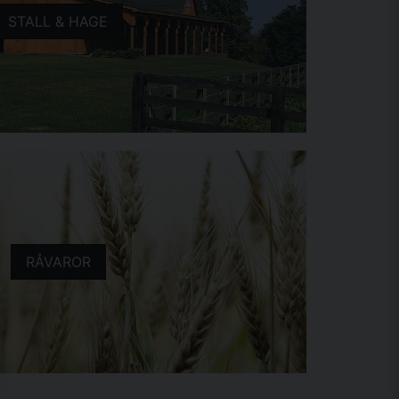
STALL & HAGE
RÅVAROR