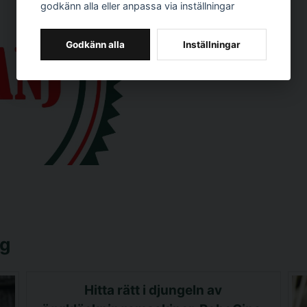
godkänn alla eller anpassa via inställningar
Godkänn alla
Inställningar
gg
Hitta rätt i djungeln av