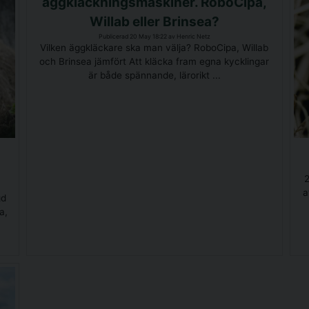
äggkläckningsmaskiner. RoboCipa,
Willab eller Brinsea?
Publicerad 20 May 18:22 av Henric Netz
Vilken äggkläckare ska man välja? RoboCipa, Willab
och Brinsea jämfört Att kläcka fram egna kycklingar
är både spännande, lärorikt ...
2
a
gd
a,