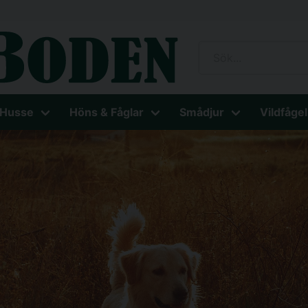
 Husse
Höns & Fåglar
Smådjur
Vildfågel