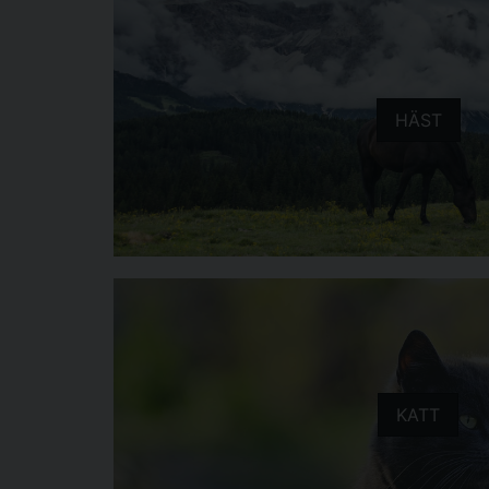
HÄST
KATT