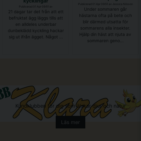
kycklingar
Publicerad 01 Apr 09:51 av Jessica Nilsson
Publicerad 01 Apr 09:51 av
Under sommaren går
21 dagar tar det från att ett
hästarna ofta på bete och
befruktat ägg läggs tills att
blir därmed utsatta för
en alldeles underbar
sommarens alla insekter.
dunbeklädd kyckling hackar
Hjälp din häst att njuta av
sig ut ifrån ägget. Något ...
sommaren geno...
Kundklubben för dig som älskar djur och natur
Läs mer