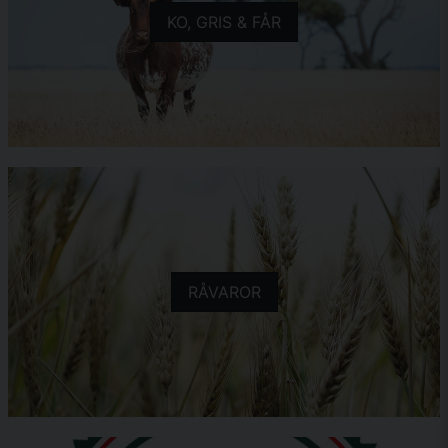
KO, GRIS & FÅR
RÅVAROR