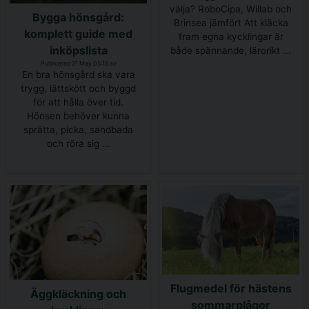
välja? RoboCipa, Willab och
Bygga hönsgård:
Brinsea jämfört Att kläcka
komplett guide med
fram egna kycklingar är
inköpslista
både spännande, lärorikt ...
Publicerad 21 May 05:18 av
En bra hönsgård ska vara
trygg, lättskött och byggd
för att hålla över tid.
Hönsen behöver kunna
sprätta, picka, sandbada
och röra sig ...
Flugmedel för hästens
Äggkläckning och
sommarplågor