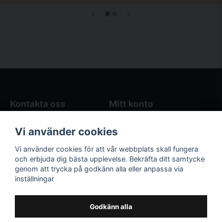
Kontakta oss
Mitt konto
Blogg
Logga in
Vi använder cookies
Butikens öppettider
Registrera dig
Köpvillkor
Glömt lösenord?
Vi använder cookies för att vår webbplats skall fungera
Kontakta oss
och erbjuda dig bästa upplevelse. Bekräfta ditt samtycke
genom att trycka på godkänn alla eller anpassa via
Följ oss på sociala
Våra räkneverktyg
inställningar
medier!
och guider
Facebook
Elstängselräknare
Godkänn alla
Hönsgårdsräknare
Instagram