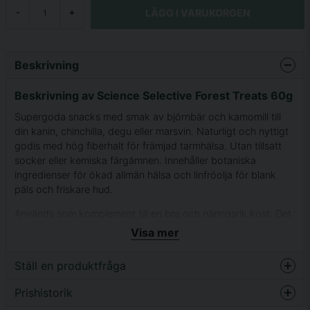
LÄGG I VARUKORGEN
-
+
Beskrivning
Beskrivning av Science Selective Forest Treats 60g
Supergoda snacks med smak av björnbär och kamomill till
din kanin, chinchilla, degu eller marsvin.
Naturligt och nyttigt
godis med hög fiberhalt för främjad tarmhälsa. Utan tillsatt
socker eller kemiska färgämnen. Innehåller botaniska
ingredienser för ökad allmän hälsa och linfröolja för blank
päls och friskare hud.
Används som komplement till en bra och näringsrik kost. Det
är viktigt att inte byta ut en balanserad kost mot godis.
Visa mer
Ställ en produktfråga
Prishistorik
question
Fråga oss något om denna produkten...