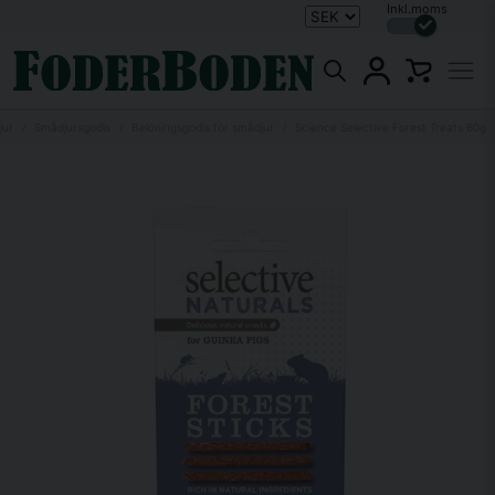
Inkl.moms
jur
Smådjursgodis
Belöningsgodis för smådjur
Science Selective Forest Treats 60g