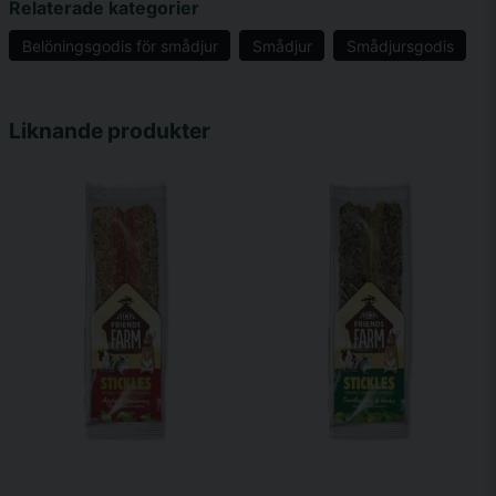
Relaterade kategorier
Belöningsgodis för smådjur
Smådjur
Smådjursgodis
name
Namn
Liknande produkter
email
Mejladress
Ja, ni får publicera min fråga