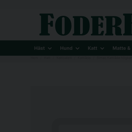
Häst
Hund
Katt
Matte &
Hem
Katt
Kattoalett
Kattlåda
Simao Kattlåda högka