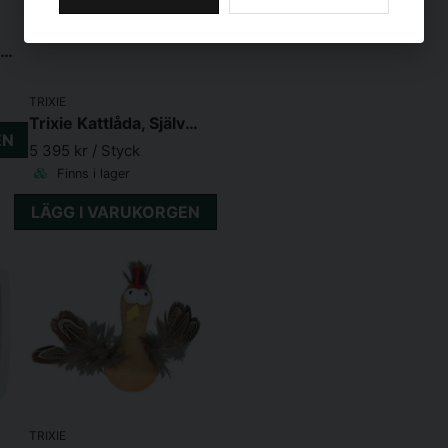
Be Eco Carlo kattlåda, med kant
TRIXIE
Trixie Kattlåda, Självrengörande
EN
5 395 kr
/ Styck
Finns i lager
LÄGG I VARUKORGEN
TRIXIE