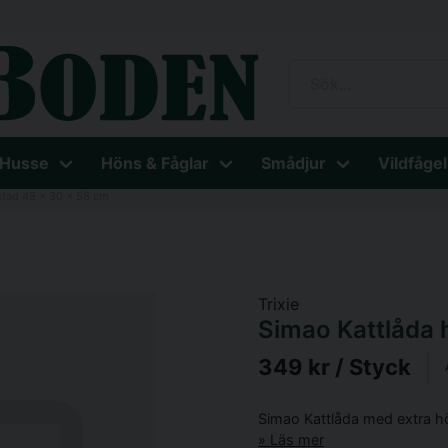
 Husse
Höns & Fåglar
Smådjur
Vildfågel
ntad 48 x 30 x 58 cm
Trixie
Simao Kattlåda
349 kr
/ Styck
Simao Kattlåda med extra höga
Läs mer