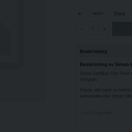
Trixie
40221
-
+
Beskrivning
Beskrivning av Simao 
Simao kattlåda från Trixie so
vitt/grått.
Passar alla typer av katts
kattsanden eller ströet i l
• extra hög kant
• Easy Click clips
• plast