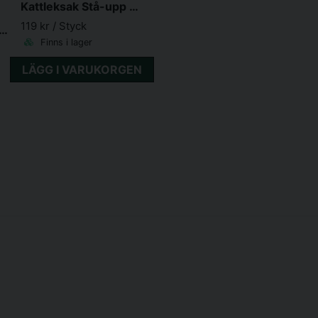
Kattleksak Stå-upp Kyckling med microchipljud 10 cm
119 kr
/ Styck
r 4-vägs med tunnel XXL: 24 x 28 cm vit
Finns i lager
LÄGG I VARUKORGEN