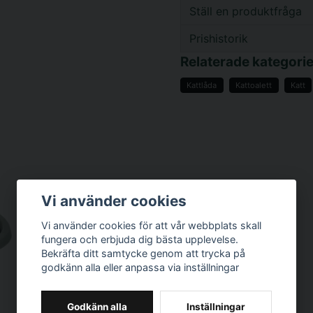
Ställ en produktfråga
Prishistorik
question
Fråga oss något om d
Relaterade kategorie
Kattlåda
Kattoalett
Katt
name
Namn
Ja, ni får publicer
Vi använder cookies
Vi använder cookies för att vår webbplats skall
fungera och erbjuda dig bästa upplevelse.
Bekräfta ditt samtycke genom att trycka på
godkänn alla eller anpassa via inställningar
Godkänn alla
Inställningar