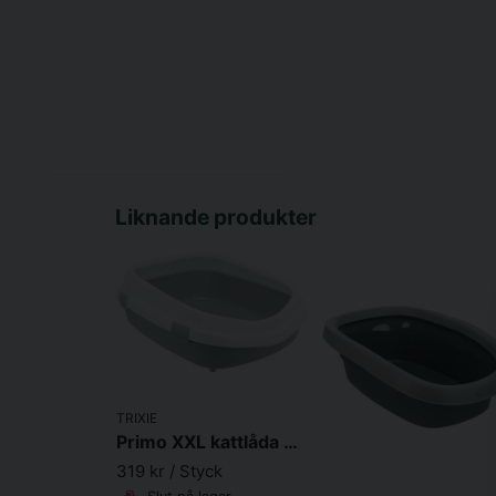
Liknande produkter
TRIXIE
Primo XXL kattlåda med kant, 56x25x71 cm, grå/vit
319 kr
/ Styck