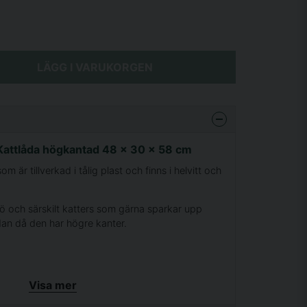
LÄGG I VARUKORGEN
Kattlåda högkantad 48 x 30 x 58 cm
m är tillverkad i tålig plast och finns i helvitt och
trö och särskilt katters som gärna sparkar upp
ådan då den har högre kanter.
Visa mer