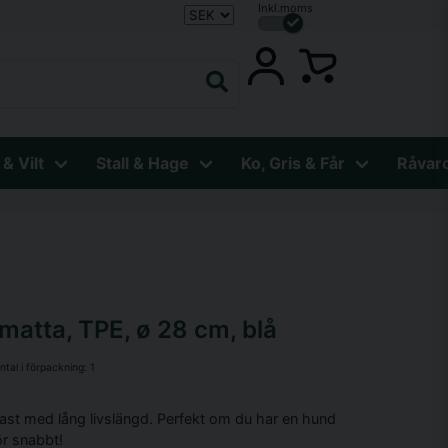
Inkl.moms
 & Vilt
Stall & Hage
Ko, Gris & Får
Råvar
matta, TPE, ø 28 cm, blå
ntal i förpackning:
1
plast med lång livslängd. Perfekt om du har en hund
ör snabbt!