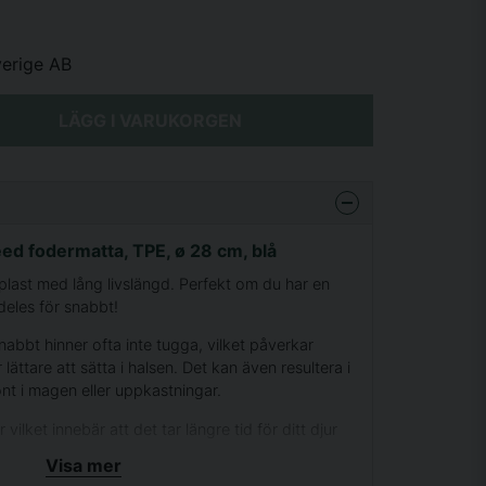
verige AB
LÄGG I VARUKORGEN
ed fodermatta, TPE, ø 28 cm, blå
 plast med lång livslängd. Perfekt om du har en
ldeles för snabbt!
snabbt hinner ofta inte tugga, vilket påverkar
ättare att sätta i halsen. Det kan även resultera i
nt i magen eller uppkastningar.
vilket innebär att det tar längre tid för ditt djur
ngas därmed att sakta ned ätandet. Dess design gör
Visa mer
ra för torrfoder som för våtmat och färskfoder.