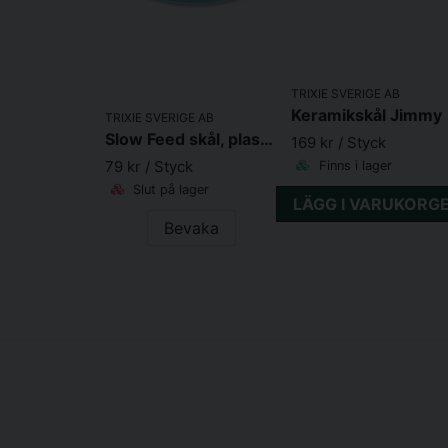
TRIXIE SVERIGE AB
Keramikskål Jimmy
TRIXIE SVERIGE AB
Slow Feed skål, plast/TPR, 0.3 l/ø 16 cm
169 kr
/ Styck
79 kr
/ Styck
Finns i lager
Slut på lager
LÄGG I VARUKORG
Bevaka