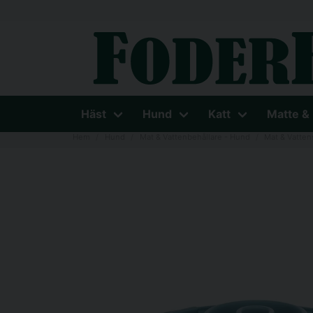
Häst
Hund
Katt
Matte &
Hem
Hund
Mat & Vattenbehållare - Hund
Mat & Vatten