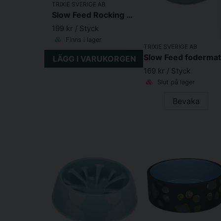
TRIXIE SVERIGE AB
Slow Feed Rocking bowl, plast/TPR, 0.5 l/ø 23 cm, grå/blå
199 kr
/ Styck
Finns i lager
TRIXIE SVERIGE AB
LÄGG I VARUKORGEN
169 kr
/ Styck
Slut på lager
Bevaka