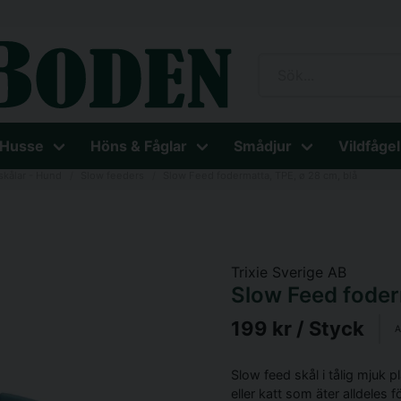
 Husse
Höns & Fåglar
Smådjur
Vildfågel
skålar - Hund
Slow feeders
Slow Feed fodermatta, TPE, ø 28 cm, blå
Trixie Sverige AB
Slow Feed foder
199 kr
/ Styck
A
Slow feed skål i tålig mjuk 
eller katt som äter alldeles f