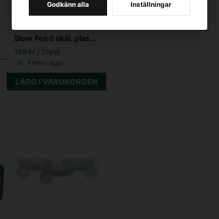
Godkänn alla
Inställningar
TRIXIE SVERIGE AB
Slow Feed skål, plast/TPR, 0.45 l/ø 23 cm
169 kr
/ Styck
Slow Feed fodermatta, TPE, ø 24 cm
Finns i lager
LÄGG I VARUKORGEN