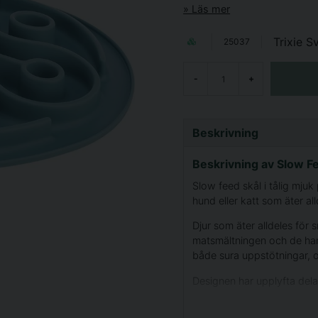
Läs mer
Trixie S
25037
-
+
Beskrivning
Beskrivning av Slow Fe
Slow feed skål i tålig mjuk
hund eller katt som äter al
Djur som äter alldeles för 
matsmältningen och de har l
både sura uppstötningar, o
Designen har upplyfta delar 
att få i sig maten och tvi
även att den passar lika b