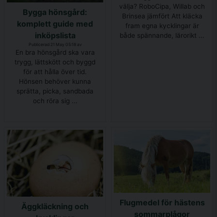
välja? RoboCipa, Willab och
Bygga hönsgård:
Brinsea jämfört Att kläcka
komplett guide med
fram egna kycklingar är
inköpslista
både spännande, lärorikt ...
Publicerad 21 May 05:18 av
En bra hönsgård ska vara
trygg, lättskött och byggd
för att hålla över tid.
Hönsen behöver kunna
sprätta, picka, sandbada
och röra sig ...
Flugmedel för hästens
Äggkläckning och
sommarplågor