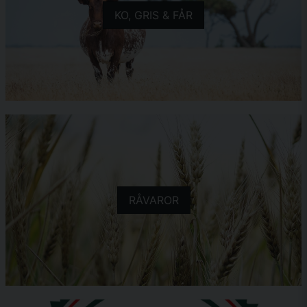
KO, GRIS & FÅR
RÅVAROR