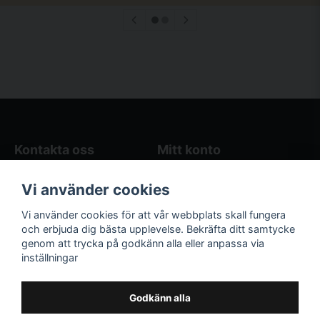
Kontakta oss
Mitt konto
Blogg
Logga in
Vi använder cookies
Butikens öppettider
Registrera dig
Köpvillkor
Glömt lösenord?
Vi använder cookies för att vår webbplats skall fungera
Kontakta oss
och erbjuda dig bästa upplevelse. Bekräfta ditt samtycke
genom att trycka på godkänn alla eller anpassa via
Följ oss på sociala
Våra räkneverktyg
inställningar
medier!
och guider
Facebook
Elstängselräknare
Godkänn alla
Hönsgårdsräknare
Instagram