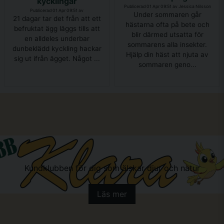
kycklingar
Publicerad 01 Apr 09:51 av Jessica Nilsson
Publicerad 01 Apr 09:51 av
Under sommaren går
21 dagar tar det från att ett
hästarna ofta på bete och
befruktat ägg läggs tills att
blir därmed utsatta för
en alldeles underbar
sommarens alla insekter.
dunbeklädd kyckling hackar
Hjälp din häst att njuta av
sig ut ifrån ägget. Något ...
sommaren geno...
Kundklubben för dig som älskar djur och natur
Läs mer