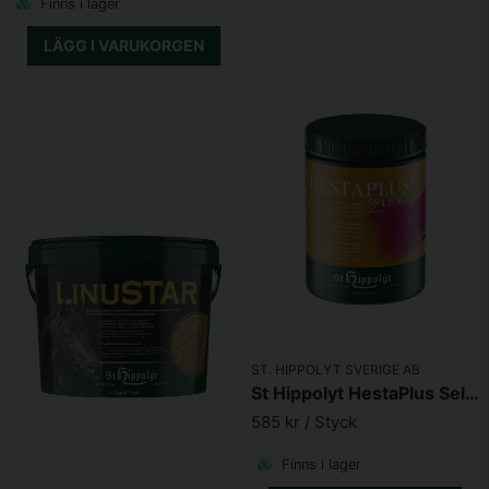
Finns i lager
Analytiska beståndsdelar
LÄGG I VARUKORGEN
Råprotein
12.00 %
Råfett
6.00 %
Råfibrer
15.00 %
Råaska
13.00 %
Kalcium
1.70 %
Fosfor
0.50 %
Magnesium
0.40 %
ST. HIPPOLYT SVERIGE AB
Natrium
St Hippolyt HestaPlus Selen 1kg
0.60 %
585 kr
/ Styck
Finns i lager
Näringsfysiologiska tillsatsämnen per kg