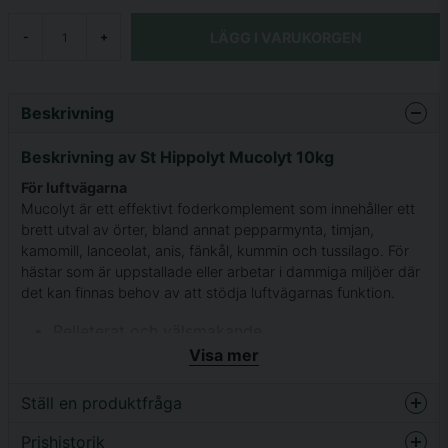
LÄGG I VARUKORGEN
-
+
Beskrivning
Beskrivning av St Hippolyt Mucolyt 10kg
För luftvägarna
Mucolyt är ett effektivt foderkomplement som innehåller ett
brett utval av örter, bland annat pepparmynta, timjan,
kamomill, lanceolat, anis, fänkål, kummin och tussilago. För
hästar som är uppstallade eller arbetar i dammiga miljöer där
det kan finnas behov av att stödja luftvägarnas funktion.
Pelleterat och välsmakande
Visa mer
Kan användas regelbundet
48 timmar karens på grund av den höga
Ställ en produktfråga
koncentrationen av örter
Prishistorik