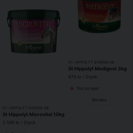
kroppsvikt dagligen
tillsammans med det dagliga fodret, vid
uppstart eller vid akuta besvär. Underhållasdos
ca 20 g per
100 kg kroppsvikt dagligen
som stöd. Till kräsna hästar
introducera i små mängder.
OBS:
Täcker inte hästens
grundläggande behov for mineraler. Kan ges dagligen.
Karenstid för tävlingshästar: 48 timmar.
OBS:
Detta kompletteringsfoder har ett högre innehåll av
vitaminer och mineraler än ett vanligt kompletteringsfoder
och ska därför som mest utgöra 24,3 % av hästens foderstat
(inklusive hö). Vänligen följ utfodringsrekommendationen.
ST. HIPPOLYT SVERIGE AB
St Hippolyt Medigest 3kg
1 mått = ca 130 g
670 kr
/ Styck
Sammansättning
Slut på lager
Örter (pepparmynta, timjan, kamomill, svaretkämpar, fänkål,
bockhornsklöverfrön, anis, kummin, hästhov) 50 %, snittad
Bevaka
lucern, malt, fint krossade oljefrön (linfrön, solroskärnor,
ST. HIPPOLYT SVERIGE AB
nigellafrön), vetekli, majsgroddar, havreskalskli, kornflingor,
St Hippolyt Microvital 10kg
vindruvkärnextrakt, kalciumkarbonat (marint och mineraliskt),
2 595 kr
/ Styck
betfibrer, kallpressade oljor (linfrön, solroskärnor), salt,
havsalgmjöl, ärtprotein, himalayasal