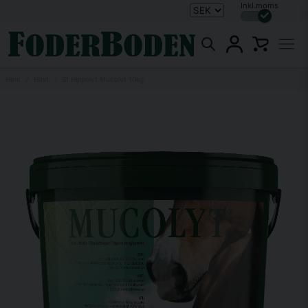
Inkl.moms
Hem
Häst
St Hippolyt Mucolyt 10kg