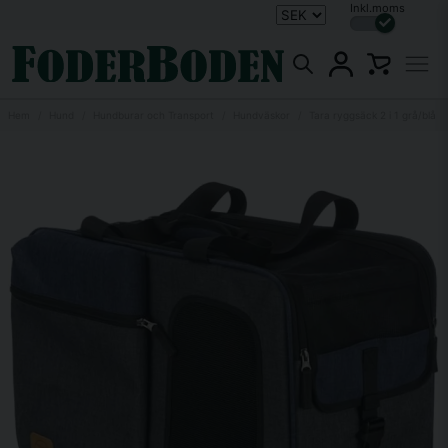
Inkl.moms
Hem
Hund
Hundburar och Transport
Hundväskor
Tara ryggsäck 2 i 1 grå/blå