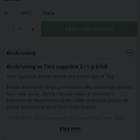
Trixie
28842
LÄGG I VARUKORGEN
-
+
Beskrivning
Beskrivning av Tara ryggsäck 2 i 1 grå/blå
Tara ryggsäck passar hundar och katter upp till 7kg.
Passar lika bra för långa promenader eller vandringar som för
resor eller annat. Denna robusta väska är tillverkad i
polyester av hög kvalitet så den håller länge och passar för
daglig användning såväl som under äventyr.
2 i 1 funktion då du kan använda den antingen som väska
eller som ryggsäck. När du använder den som väska kan du
Visa mer
med enkelhet sätta in axelremmarna i det fack som finns som
är till för dem. Den stabila formen hålls oavsett om väskan är