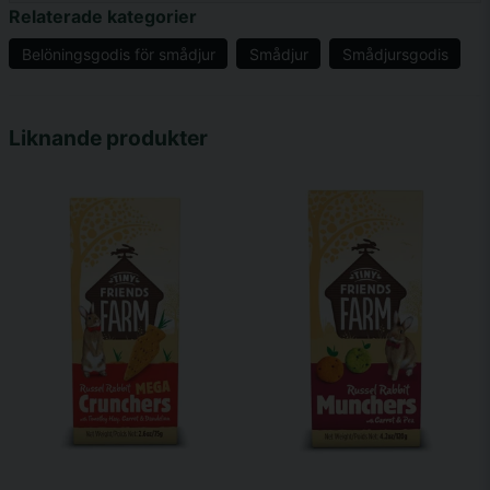
Relaterade kategorier
Belöningsgodis för smådjur
Smådjur
Smådjursgodis
name
Namn
Liknande produkter
email
Mejladress
Ja, ni får publicera min fråga