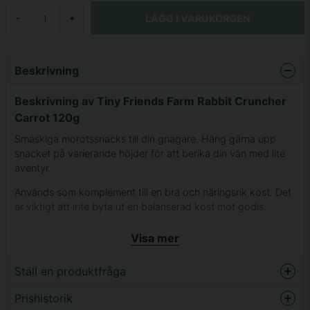
LÄGG I VARUKORGEN
-
+
Beskrivning
Beskrivning av Tiny Friends Farm Rabbit Cruncher
Carrot 120g
Smaskiga morotssnacks till din gnagare. Häng gärna upp
snacket på varierande höjder för att berika din vän med lite
äventyr.
Används som komplement till en bra och näringsrik kost. Det
är viktigt att inte byta ut en balanserad kost mot godis.
Håll alltid ett gott öga på hullet så att det inte blir för mycket
Visa mer
av det goda.
Ställ en produktfråga
Prishistorik
question
Fråga oss något om denna produkten...