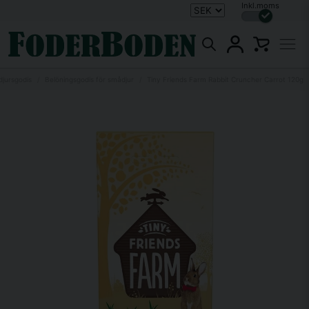
Inkl.moms
jursgodis
Belöningsgodis för smådjur
Tiny Friends Farm Rabbit Cruncher Carrot 120g