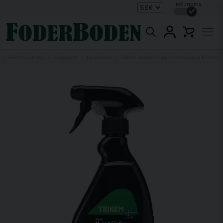
Inkl.moms
Hästutrustning
Flugskydd
Flugmedel
Trikem Renons Flugmedel Mygg & Fästing