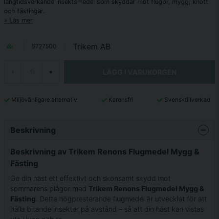
långtidsverkande insektsmedel som skyddar mot flugor, mygg, knott
och fästingar.
Läs mer
Trikem AB
5727500
LÄGG I VARUKORGEN
-
+
Miljövänligare alternativ
Karensfri
Svensktillverkad
Beskrivning
Beskrivning av Trikem Renons Flugmedel Mygg &
Fästing
Ge din häst ett effektivt och skonsamt skydd mot
sommarens plågor med
Trikem Renons Flugmedel Mygg &
Fästing
. Detta högpresterande flugmedel är utvecklat för att
hålla bitande insekter på avstånd – så att din häst kan vistas