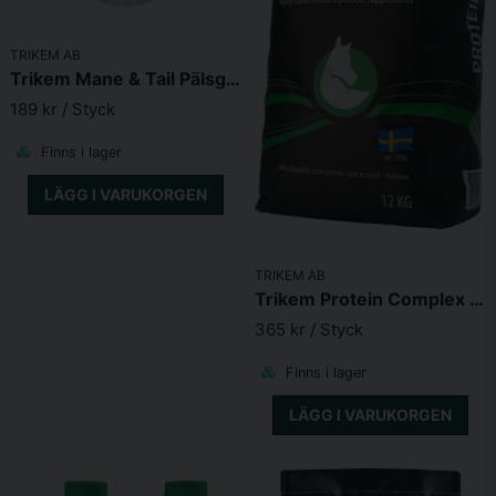
och utrustning.
Godkänd för användning på häst.
TRIKEM AB
Användning till häst inför träning eller utevistelse.
Trikem Mane & Tail Pälsglans 1 liter
Spraya tunt och jämnt över hästen (ca 10 sprayningar) på ca
189 kr
/ Styck
2 dm avstånd. Rekommendation för huvud och besvärliga
områden: Spraya i din hand eller på en trasa stryk sedan på
Finns i lager
hästen. Undvik ögon och slemhinnor.
LÄGG I VARUKORGEN
TRIKEM AB
Trikem Protein Complex 12kg
365 kr
/ Styck
Finns i lager
LÄGG I VARUKORGEN