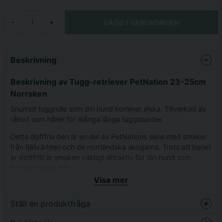
LÄGG I VARUKORGEN
-
+
Beskrivning
Beskrivning av Tugg-retriever PetNation 23-25cm
Norrsken
Snurrad tuggrulle som din hund kommer älska. Tillverkad av
råhud som håller för många långa tuggstunder.
Detta doftfria ben är en del av PetNations serie med smaker
från fjällvärlden och de norrländska skogarna. Trots att benet
är doftfritt är smaken väldigt attraktiv för din hund som
kommer älska det.
Visa mer
Genom att låta din hund tugga på ben rengörs hundens
tänder naturligt från både smuts och matrester. Det kan även
Ställ en produktfråga
hjälpa till att förebygga ny tandsten.