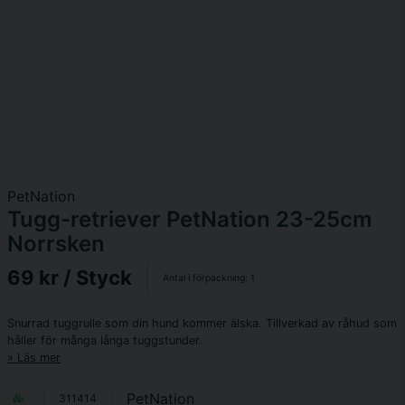
PetNation
Tugg-retriever PetNation 23-25cm
Norrsken
69 kr
/ Styck
Antal i förpackning:
1
Snurrad tuggrulle som din hund kommer älska. Tillverkad av råhud som
håller för många långa tuggstunder.
Läs mer
PetNation
311414