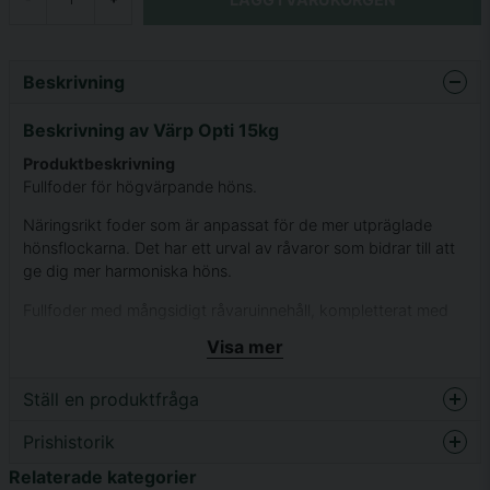
Beskrivning
Beskrivning av Värp Opti 15kg
Produktbeskrivning
Fullfoder för högvärpande höns.
Näringsrikt foder som är anpassat för de mer utpräglade
hönsflockarna. Det har ett urval av råvaror som bidrar till att
ge dig mer harmoniska höns.
Fullfoder med mångsidigt råvaruinnehåll, kompletterat med
de vitaminer och mineraler som värphönan behöver.
Visa mer
Fodret innehåller också en hög nivå av aminosyror som ger
hönan en fin fjäderdräkt och god äggproduktion. Innehåller
Ställ en produktfråga
inga rapsprodukter. Kommer i formen av klippt pellets.
Prishistorik
question
Fråga oss något om denna produkten...
Relaterade kategorier