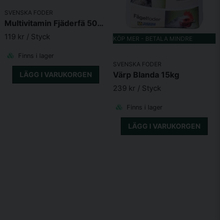
SVENSKA FODER
Multivitamin Fjäderfä 500ml
119 kr
/ Styck
KÖP MER - BETALA MINDRE
Finns i lager
SVENSKA FODER
Värp Blanda 15kg
LÄGG I VARUKORGEN
239 kr
/ Styck
Finns i lager
LÄGG I VARUKORGEN