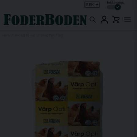
Inkl.moms
Hem
Höns & Fåglar
Värp Opti 15kg