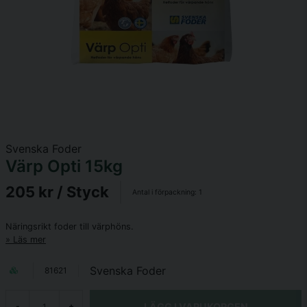
Svenska Foder
Värp Opti 15kg
205 kr
/ Styck
Antal i förpackning:
1
Näringsrikt foder till värphöns.
Läs mer
Svenska Foder
81621
LÄGG I VARUKORGEN
-
+