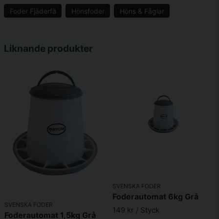
Foder Fjäderfä
Hönsfoder
Höns & Fåglar
name
Namn
Liknande produkter
email
Mejladress
Ja, ni får publicera min fråga
SVENSKA FODER
Foderautomat 6kg Grå
SVENSKA FODER
149 kr
/ Styck
Skicka fråga
Foderautomat 1,5kg Grå