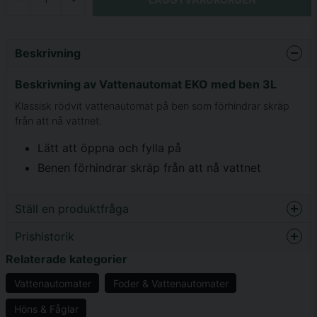
Beskrivning
Beskrivning av Vattenautomat EKO med ben 3L
Klassisk rödvit vattenautomat på ben som förhindrar skräp
från att nå vattnet.
Lätt att öppna och fylla på
Benen förhindrar skräp från att nå vattnet
Ställ en produktfråga
Prishistorik
question
Fråga oss något om denna produkten...
Relaterade kategorier
Vattenautomater
Foder & Vattenautomater
Höns & Fåglar
name