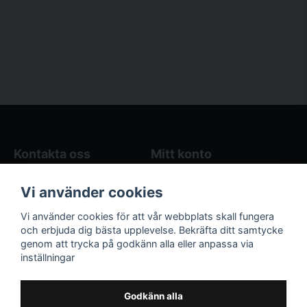
Kontakta oss
Mitt konto
Blogg
Logga in
Vi använder cookies
Butikens öppettider
Registrera dig
Köpvillkor
Glömt lösenord?
Vi använder cookies för att vår webbplats skall fungera
Kontakta oss
och erbjuda dig bästa upplevelse. Bekräfta ditt samtycke
genom att trycka på godkänn alla eller anpassa via
Följ oss på sociala
Våra räkneverktyg
inställningar
medier!
och guider
Facebook
Elstängselräknare
Godkänn alla
Hönsgårdsräknare
Instagram