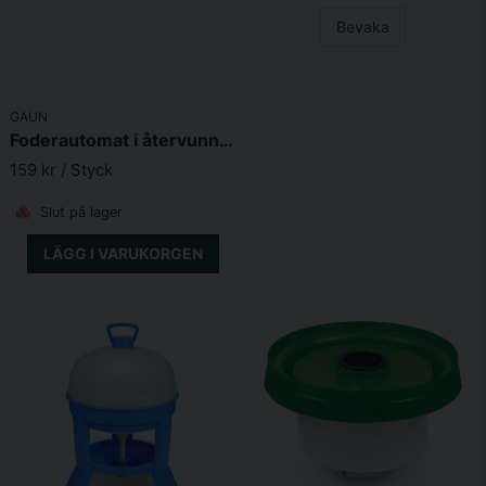
Bevaka
GAUN
Foderautomat i återvunnen plast med ben
159 kr
/ Styck
Slut på lager
LÄGG I VARUKORGEN