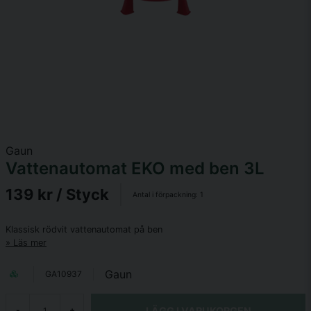
Gaun
Vattenautomat EKO med ben 3L
139 kr
/ Styck
Antal i förpackning:
1
Klassisk rödvit vattenautomat på ben
Läs mer
Gaun
GA10937
LÄGG I VARUKORGEN
-
+