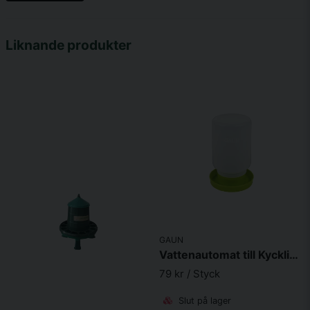
Namn
Liknande produkter
email
Mejladress
Ja, ni får publicera min fråga
GAUN
Skicka fråga
Vattenautomat till Kyckling 1L
79 kr
/ Styck
Slut på lager