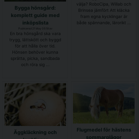
välja? RoboCipa, Willab och
Bygga hönsgård:
Brinsea jämfört Att kläcka
komplett guide med
fram egna kycklingar är
inköpslista
både spännande, lärorikt ...
Publicerad 21 May 05:18 av
En bra hönsgård ska vara
trygg, lättskött och byggd
för att hålla över tid.
Hönsen behöver kunna
sprätta, picka, sandbada
och röra sig ...
Flugmedel för hästens
Äggkläckning och
sommarplågor