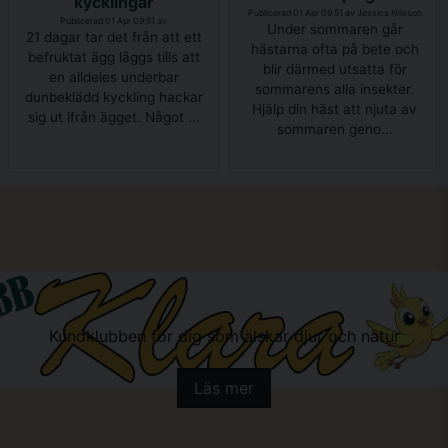
kycklingar
Publicerad 01 Apr 09:51 av Jessica Nilsson
Publicerad 01 Apr 09:51 av
Under sommaren går
21 dagar tar det från att ett
hästarna ofta på bete och
befruktat ägg läggs tills att
blir därmed utsatta för
en alldeles underbar
sommarens alla insekter.
dunbeklädd kyckling hackar
Hjälp din häst att njuta av
sig ut ifrån ägget. Något ...
sommaren geno...
Kundklubben för dig som älskar djur och natur
Läs mer