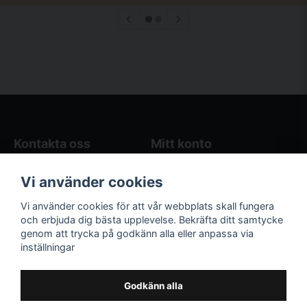
Kontakta oss
Mitt konto
Blogg
Logga in
Vi använder cookies
Butikens öppettider
Registrera dig
Köpvillkor
Glömt lösenord?
Vi använder cookies för att vår webbplats skall fungera
Kontakta oss
och erbjuda dig bästa upplevelse. Bekräfta ditt samtycke
genom att trycka på godkänn alla eller anpassa via
Följ oss på sociala
Våra räkneverktyg
inställningar
medier!
och guider
Facebook
Elstängselräknare
Godkänn alla
Hönsgårdsräknare
Instagram