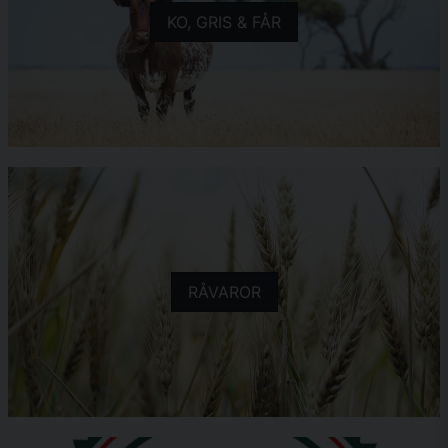
KO, GRIS & FÅR
RÅVAROR