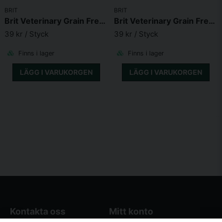
BRIT
BRIT
Brit Veterinary Grain Free Diet Dog Can Struvite 400g
Brit Veterinary Grain Free Diet Dog + Cat Can Recovery 400 g
39 kr
/ Styck
39 kr
/ Styck
Finns i lager
Finns i lager
LÄGG I VARUKORGEN
LÄGG I VARUKORGEN
Kontakta oss
Mitt konto