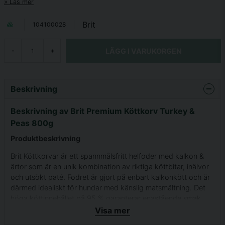
Läs mer
Brit
104100028
LÄGG I VARUKORGEN
-
+
Beskrivning
Beskrivning av Brit Premium Köttkorv Turkey &
Peas 800g
Produktbeskrivning
Brit Köttkorvar är ett spannmålsfritt helfoder med kalkon &
ärtor som är en unik kombination av riktiga köttbitar, inälvor
och utsökt paté. Fodret är gjort på enbart kalkonkött och är
därmed idealiskt för hundar med känslig matsmältning. Det
höga köttinnehållet på 95 % garanterar enastående smak
och utmärkt smältbarhet. Brit Köttkorvar är också ett perfekt
Visa mer
komplement till torrfoder och BARF-dieter.