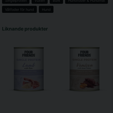
Singelprotein
Vuxen
Burk
Hundfoder & Hundmat
Våtfoder för hund
Hund
name
Namn
Liknande produkter
email
Mejladress
Ja, ni får publicera min fråga
Skicka fråga