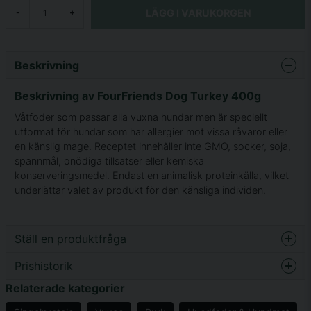
LÄGG I VARUKORGEN
-
+
Beskrivning
Beskrivning av FourFriends Dog Turkey 400g
Våtfoder som passar alla vuxna hundar men är speciellt
utformat för hundar som har allergier mot vissa råvaror eller
en känslig mage. Receptet innehåller inte GMO, socker, soja,
spannmål, onödiga tillsatser eller kemiska
konserveringsmedel. Endast en animalisk proteinkälla, vilket
underlättar valet av produkt för den känsliga individen.
Ställ en produktfråga
Prishistorik
question
Fråga oss något om denna produkten...
Relaterade kategorier