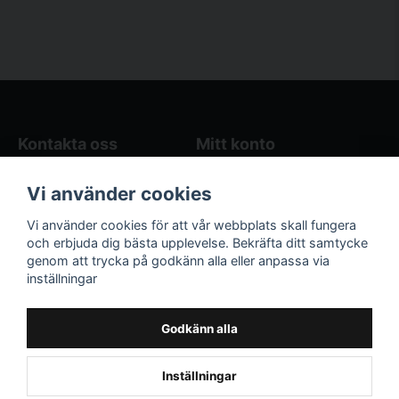
Kontakta oss
Mitt konto
Blogg
Logga in
Vi använder cookies
Butikens öppettider
Registrera dig
Köpvillkor
Glömt lösenord?
Vi använder cookies för att vår webbplats skall fungera
Kontakta oss
och erbjuda dig bästa upplevelse. Bekräfta ditt samtycke
genom att trycka på godkänn alla eller anpassa via
Följ oss på sociala
Våra räkneverktyg
inställningar
medier!
och guider
Facebook
Elstängselräknare
Godkänn alla
Hönsgårdsräknare
Instagram
Inställningar