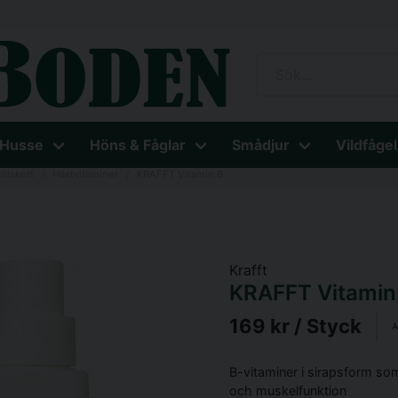
 Husse
Höns & Fåglar
Smådjur
Vildfågel
illskott
Hästvitaminer
KRAFFT Vitamin B
Krafft
KRAFFT Vitamin
169 kr
/ Styck
A
B-vitaminer i sirapsform s
och muskelfunktion