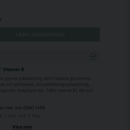
t
LÄGG I VARUKORGEN
 Vitamin B
som gynnar pälssättning samt hästens grovtarms-
 vid aptitlöshet, vid pälsfällning/pälssättning,
nsporter, foderbyte etc. Tillför vitamin B1, B6 och
 läs mer om GMO
HÄR
 1 liter och 5 liter
Visa mer