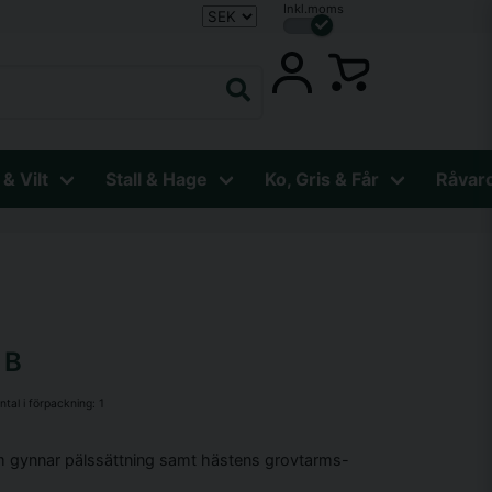
Inkl.moms
 & Vilt
Stall & Hage
Ko, Gris & Får
Råvar
 B
ntal i förpackning:
1
om gynnar pälssättning samt hästens grovtarms-