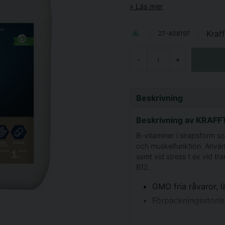
Läs mer
Kraff
27-408197
-
+
Beskrivning
Beskrivning av KRAFFT
B-vitaminer i sirapsform 
och muskelfunktion. Används
samt vid stress t ex vid tra
B12.
GMO fria råvaror,
Förpackningsstorlek;
Utfodringsanvisningar