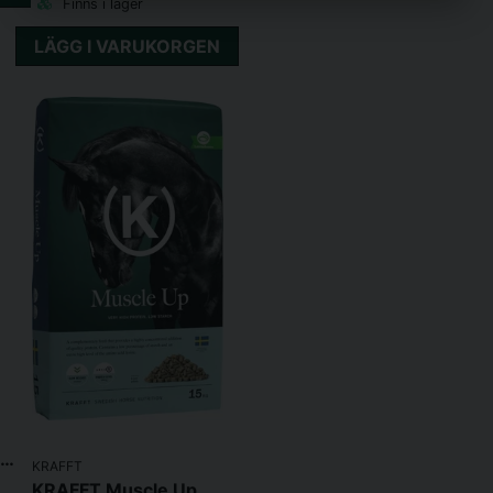
Finns i lager
LÄGG I VARUKORGEN
KRAFFT Gastro Mash 18kg
KRAFFT
KRAFFT Muscle Up 15kg