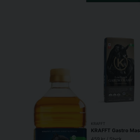
KRAFFT
459 kr
/ Styck