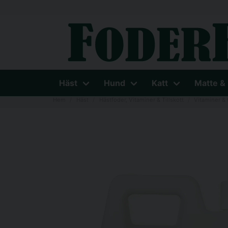
Häst
Hund
Katt
Matte &
Hem
Häst
Hästfoder, Vitaminer & Tillskott
Vitaminer & t