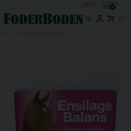
Inkl.moms
Hem
Häst
NAF Haylage Balancer 1,8kg