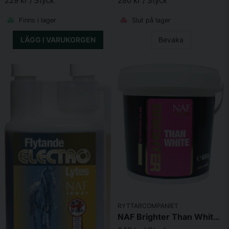
229 kr
/ Styck
280 kr
/ Styck
oligosackarider, Veteprotein, Lakritsrot, Ålandsrot,
Skicka fråga
Jästprodukt, Cikoria inulin, Vasslepulver,
Finns i lager
Slut på lager
Magnesiumoxid, Kalciumstearat.
LÄGG I VARUKORGEN
Bevaka
Vitaminer
11 mg
Biotin
3a880
Kalcium-D-pantotenat
3a841
186 mg
Kolinklorid
3a890
687 mg
Folsyra
3a316
51,5 mg
Vitamin B3
3a315
304 mg
Vitamin A
3a672a
103.000
I.E.
RYTTARCOMPANIET
Vitamin B1
3a821
171 mg
NAF Brighter Than White 600g