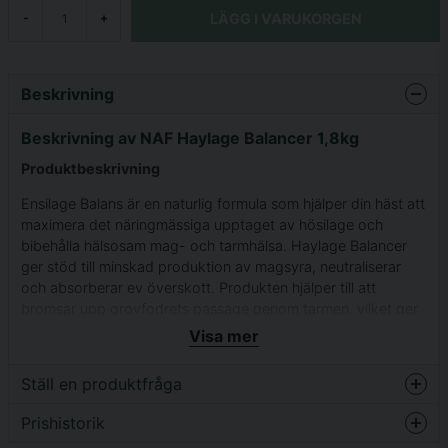
LÄGG I VARUKORGEN
-
+
Beskrivning
Beskrivning av NAF Haylage Balancer 1,8kg
Produktbeskrivning
Ensilage Balans är en naturlig formula som hjälper din häst att
maximera det näringmässiga upptaget av hösilage och
bibehålla hälsosam mag- och tarmhälsa. Haylage Balancer
ger stöd till minskad produktion av magsyra, neutraliserar
och absorberar ev överskott. Produkten hjälper till att
bromsar upp grovfodrets passage genom tarmen, vilket ger
hästen möjlighet att tillgodogöra sig de näringsämnen som
Visa mer
grovfodret ger. Avföringen intar därmed fastare form.
Kompletterat med mineraler och vitaminer samt aktiv
Ställ en produktfråga
jästkultur, för komplett näringsmässigt stöd och god
magtarmfunktion.
Prishistorik
question
Fråga oss något om denna produkten...