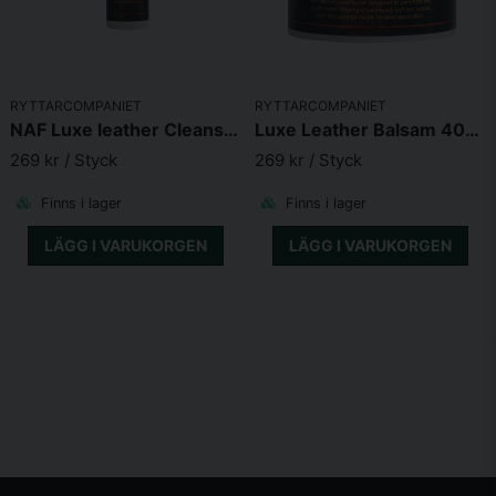
231.000
Bentonitlera
1m558i
mg
Technological
RYTTARCOMPANIET
RYTTARCOMPANIET
NAF Luxe leather Cleanse & Condition 500ml
Luxe Leather Balsam 400g
Konserveringsmedel
269 kr
/ Styck
269 kr
/ Styck
Fumarsyra
1a297
235 mg
Finns i lager
Finns i lager
LÄGG I VARUKORGEN
LÄGG I VARUKORGEN
Analytical Constituents
Råprotein
10,5%
Råoljor och fetter
2,9%
Råaska
50,5%
Växttråd
2,7%
Syrafast aska
9,5%