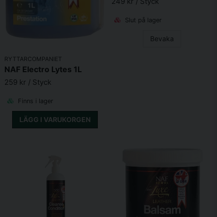
249 kr
/ Styck
Vitamin B12
1.140 μg
Slut på lager
Vitamin B2
3a825i
114 mg
Bevaka
Vitamin B6
3a831
68,7 mg
RYTTARCOMPANIET
Vitamin D3
3a671
17.200
NAF Electro Lytes 1L
I.E.
259 kr
/ Styck
Vitamin E
3a700
2.920
Finns i lager
I.E.
LÄGG I VARUKORGEN
Vitamin K
3a711
58,4
mg
Smältbarhetsförbättrande medel
1,67 x
Saccharomyces
4b1702
11
cerevisiae CNCM I-4407
10
cfu.
Bindemedel