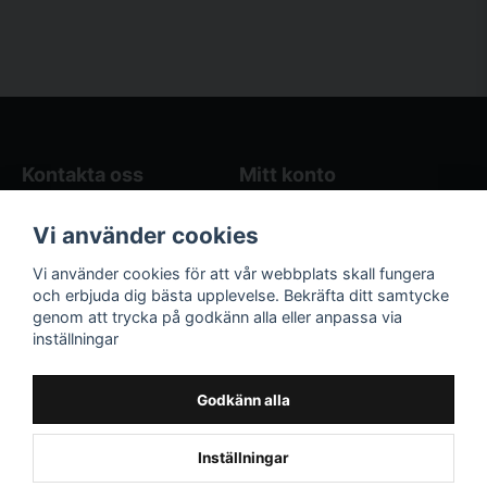
Kontakta oss
Mitt konto
Blogg
Logga in
Vi använder cookies
Butikens öppettider
Registrera dig
Köpvillkor
Glömt lösenord?
Vi använder cookies för att vår webbplats skall fungera
Kontakta oss
och erbjuda dig bästa upplevelse. Bekräfta ditt samtycke
genom att trycka på godkänn alla eller anpassa via
Följ oss på sociala
Våra räkneverktyg
inställningar
medier!
och guider
Facebook
Elstängselräknare
Godkänn alla
Hönsgårdsräknare
Instagram
Inställningar