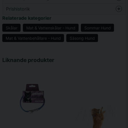
20 x 20 x 7,5cm.
Prishistorik
question
Fråga oss något om denna produkten...
Relaterade kategorier
Skålar
Mat & Vattenskålar - Hund
Sommar Hund
Mat & Vattenbehållare - Hund
Säsong Hund
name
Namn
Liknande produkter
email
Mejladress
Ja, ni får publicera min fråga