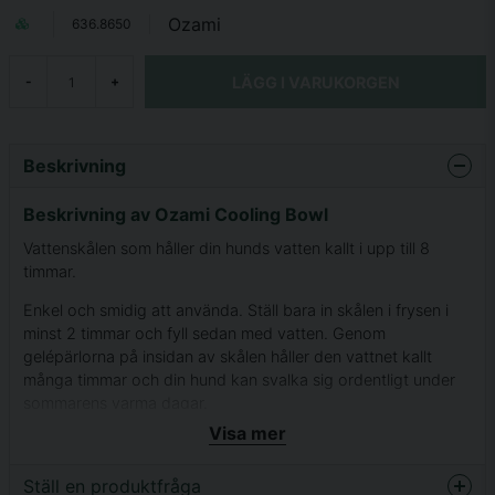
Ozami
636.8650
LÄGG I VARUKORGEN
-
+
Beskrivning
Beskrivning av Ozami Cooling Bowl
Vattenskålen som håller din hunds vatten kallt i upp till 8
timmar.
Enkel och smidig att använda. Ställ bara in skålen i frysen i
minst 2 timmar och fyll sedan med vatten. Genom
gelépärlorna på insidan av skålen håller den vattnet kallt
många timmar och din hund kan svalka sig ordentligt under
sommarens varma dagar.
Visa mer
Passar lika bra hemma som i sommarstugan eller på språng.
Tål maskindisk.
Ställ en produktfråga