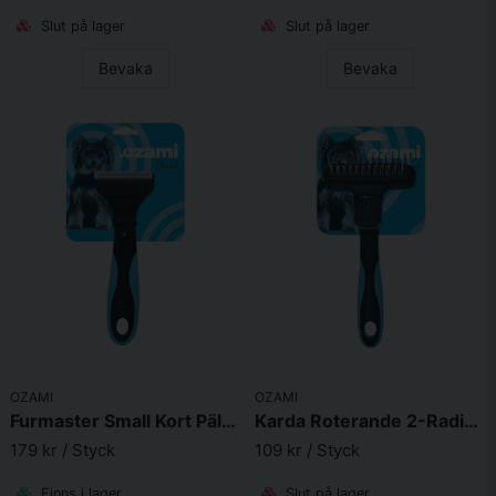
Slut på lager
Slut på lager
Bevaka
Bevaka
OZAMI
OZAMI
Furmaster Small Kort Päls Fin 43 Tänder Bred 4,5cm
Karda Roterande 2-Radig 13 Långa/12 Korta 16,9X9X5cm
179 kr
/ Styck
109 kr
/ Styck
Finns i lager
Slut på lager