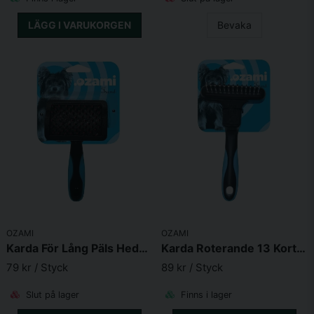
LÄGG I VARUKORGEN
Bevaka
OZAMI
OZAMI
Karda För Lång Päls Hedgehog Modell
Karda Roterande 13 Korta Tänder 16,6X9X4,7cm
79 kr
/ Styck
89 kr
/ Styck
Slut på lager
Finns i lager