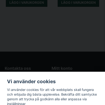
LÄGG I VARUKORGEN
LÄGG I VARUKORGEN
Kontakta oss
Mitt konto
Blogg
Logga in
Vi använder cookies
Butikens öppettider
Registrera dig
Köpvillkor
Glömt lösenord?
Vi använder cookies för att vår webbplats skall fungera
Kontakta oss
och erbjuda dig bästa upplevelse. Bekräfta ditt samtycke
genom att trycka på godkänn alla eller anpassa via
Följ oss på sociala
Våra räkneverktyg
inställningar