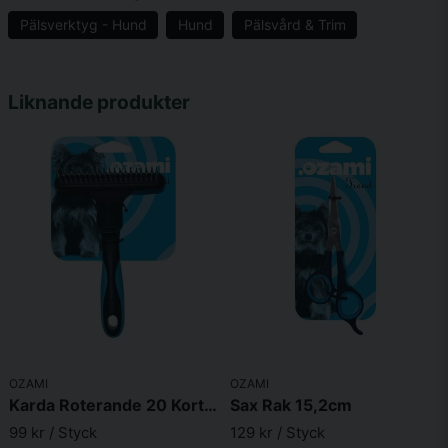
Pälsverktyg - Hund
Hund
Pälsvård & Trim
name
Namn
Liknande produkter
email
Mejladress
Ja, ni får publicera min fråga
OZAMI
OZAMI
Karda Roterande 20 Korta Tänder 16,6X11,4X5cm
Sax Rak 15,2cm
99 kr
/ Styck
129 kr
/ Styck
Skicka fråga