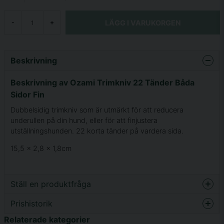
LÄGG I VARUKORGEN
-
+
Beskrivning
Beskrivning av Ozami Trimkniv 22 Tänder Båda
Sidor Fin
Dubbelsidig trimkniv som är utmärkt för att reducera
underullen på din hund, eller för att finjustera
utställningshunden. 22 korta tänder på vardera sida.
15,5 x 2,8 x 1,8cm
Ställ en produktfråga
Prishistorik
question
Fråga oss något om denna produkten...
Relaterade kategorier