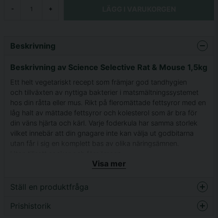
LÄGG I VARUKORGEN
-
+
Beskrivning
Beskrivning av Science Selective Rat & Mouse 1,5kg
Ett helt vegetariskt recept som främjar god tandhygien
och tillväxten av nyttiga bakterier i matsmältningssystemet
hos din råtta eller mus. Rikt på fleromättade fettsyror med en
låg halt av mättade fettsyror och kolesterol som är bra för
din väns hjärta och kärl. Varje foderkula har samma storlek
vilket innebär att din gnagare inte kan välja ut godbitarna
utan får i sig en komplett bas av olika näringsämnen.
Utan tillsatt socker och färgämnen.
Visa mer
Ställ en produktfråga
Prishistorik
question
Fråga oss något om denna produkten...