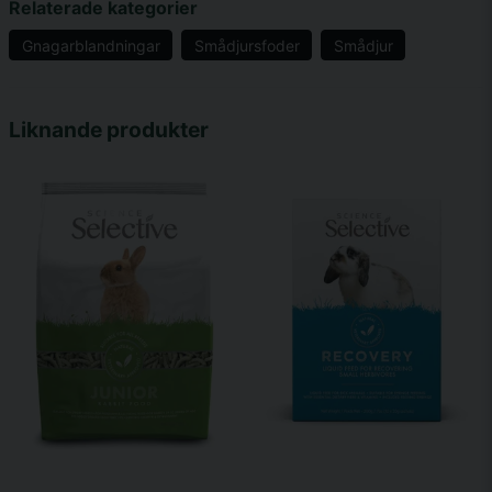
Relaterade kategorier
Gnagarblandningar
Smådjursfoder
Smådjur
name
Namn
Liknande produkter
email
Mejladress
Ja, ni får publicera min fråga