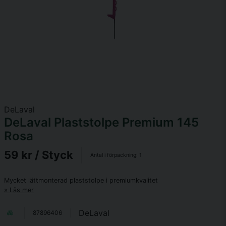
DeLaval
DeLaval Plaststolpe Premium 145
Rosa
59 kr
/ Styck
Antal i förpackning:
1
Mycket lättmonterad plaststolpe i premiumkvalitet
Läs mer
DeLaval
87896406