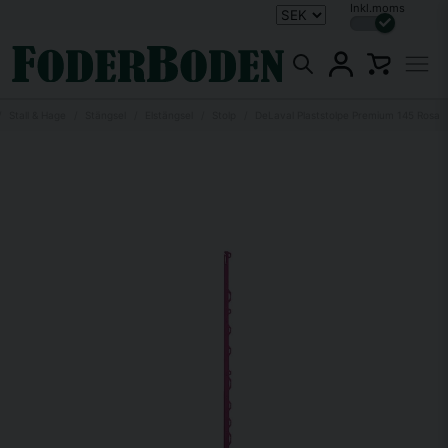
Inkl.moms
Stall & Hage
Stängsel
Elstängsel
Stolp
DeLaval Plaststolpe Premium 145 Rosa