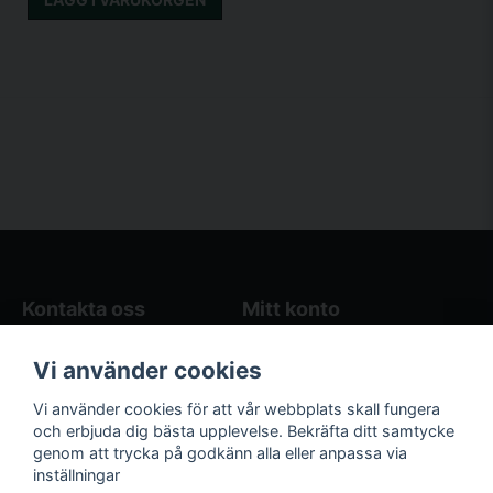
Kontakta oss
Mitt konto
Blogg
Logga in
Vi använder cookies
Butikens öppettider
Registrera dig
Köpvillkor
Glömt lösenord?
Vi använder cookies för att vår webbplats skall fungera
Kontakta oss
och erbjuda dig bästa upplevelse. Bekräfta ditt samtycke
genom att trycka på godkänn alla eller anpassa via
Följ oss på sociala
Våra räkneverktyg
inställningar
medier!
och guider