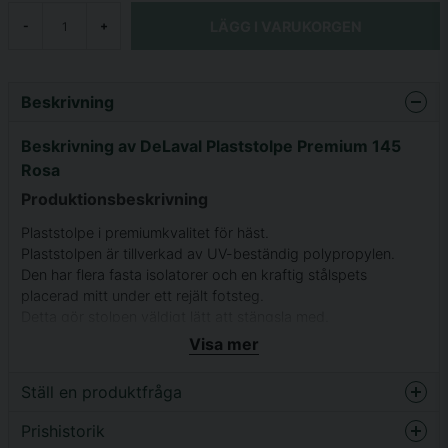
LÄGG I VARUKORGEN
-
+
Beskrivning
Beskrivning av DeLaval Plaststolpe Premium 145
Rosa
Produktionsbeskrivning
Plaststolpe i premiumkvalitet för häst.
Plaststolpen är tillverkad av UV-beständig polypropylen.
Den har flera fasta isolatorer och en kraftig stålspets
placerad mitt under ett rejält fotsteg.
Detta gör stolpen väldigt lätt att stängsla med.
145 cm
Visa mer
Rosa
Ställ en produktfråga
Stängsel
Prishistorik
question
Fråga oss något om denna produkten...