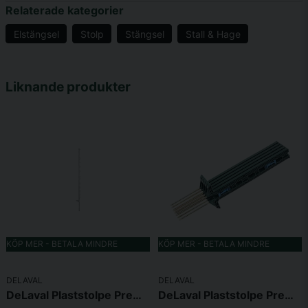
Relaterade kategorier
Elstängsel
Stolp
Stängsel
Stall & Hage
name
Namn
Liknande produkter
email
Mejladress
Ja, ni får publicera min fråga
KÖP MER - BETALA MINDRE
KÖP MER - BETALA MINDRE
DELAVAL
DELAVAL
DeLaval Plaststolpe Premium 145 Vit
DeLaval Plaststolpe Premium 78cm Grön