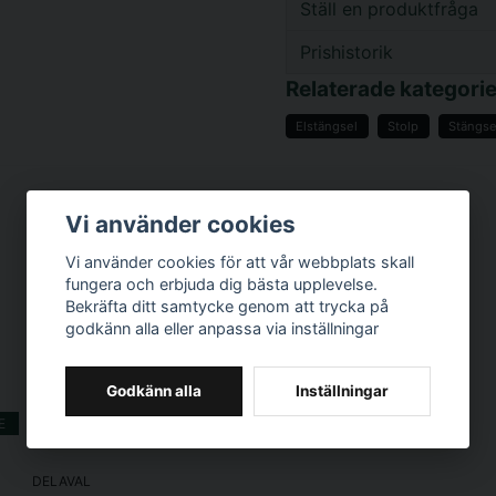
Ställ en produktfråga
Prishistorik
question
Fråga oss något om d
Relaterade kategorie
Elstängsel
Stolp
Stängse
name
Namn
Vi använder cookies
Vi använder cookies för att vår webbplats skall
fungera och erbjuda dig bästa upplevelse.
Ja, ni får publicer
Bekräfta ditt samtycke genom att trycka på
godkänn alla eller anpassa via inställningar
Godkänn alla
Inställningar
E
KÖP MER - BETALA MINDRE
DELAVAL