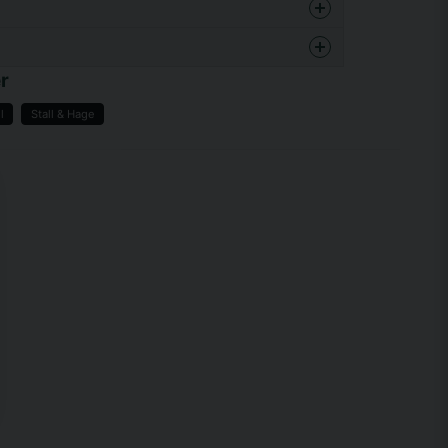
enna produkten...
r
l
Stall & Hage
email
Mejladress
a min fråga
Skicka fråga