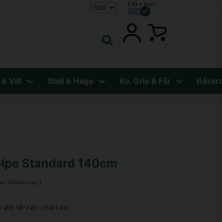
Inkl.moms
 & Vilt
Stall & Hage
Ko, Gris & Får
Råvar
olpe Standard 140cm
al i förpackning:
1
lätt får ner i marken