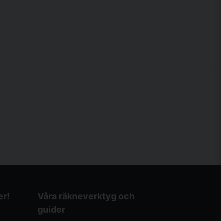
er!
Våra räkneverktyg och
guider