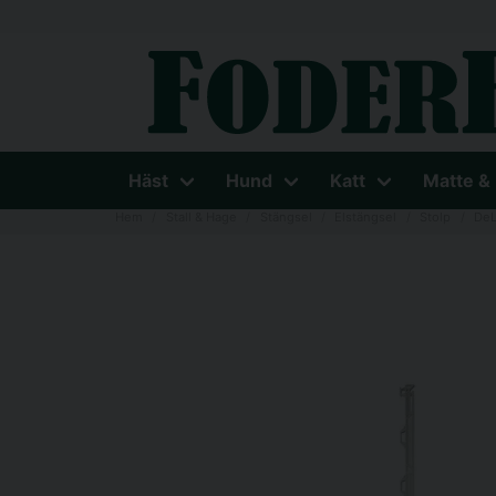
Häst
Hund
Katt
Matte &
Hem
Stall & Hage
Stängsel
Elstängsel
Stolp
DeL