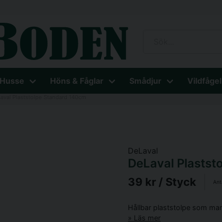
 Husse
Höns & Fåglar
Smådjur
Vildfågel
aval Plaststolpe Standard 140cm
DeLaval
DeLaval Plastst
39 kr
/ Styck
Ant
Hållbar plaststolpe som man 
Läs mer