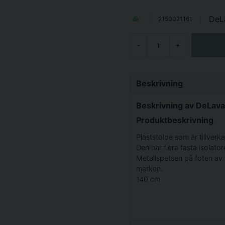
DeL
2150021161
-
+
Beskrivning
Beskrivning av DeLava
Produktbeskrivning
Plaststolpe som är tillverka
Den har flera fasta isolator
Metallspetsen på foten av s
marken.
140 cm