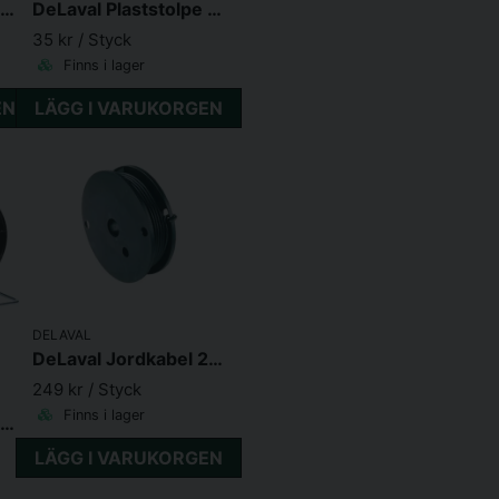
DeLaval Plaststolpe Premium 145 Vit
DeLaval Plaststolpe Premium 78cm Grön
35 kr
/ Styck
Finns i lager
EN
LÄGG I VARUKORGEN
DELAVAL
DeLaval Jordkabel 25 m 1,6mm
249 kr
/ Styck
Finns i lager
DeLaval Kombivinda Hållare
LÄGG I VARUKORGEN