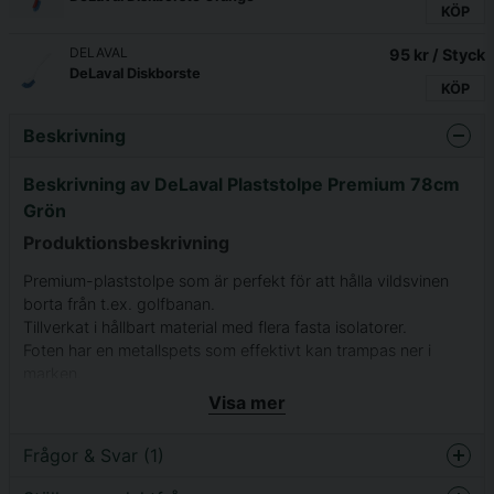
KÖP
DELAVAL
95 kr
/ Styck
DeLaval Diskborste
KÖP
Beskrivning
Beskrivning av DeLaval Plaststolpe Premium 78cm
Grön
Produktionsbeskrivning
Premium-plaststolpe som är perfekt för att hålla vildsvinen
borta från t.ex. golfbanan.
Tillverkat i hållbart material med flera fasta isolatorer.
Foten har en metallspets som effektivt kan trampas ner i
marken.
Färg: Grön.
Visa mer
Frågor & Svar (1)
Total längd
78 cm