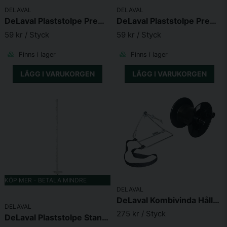
DELAVAL
DELAVAL
DeLaval Plaststolpe Premium 145 Rosa
DeLaval Plaststolpe Premium 145 Vit
59 kr
/ Styck
59 kr
/ Styck
Skicka fråga
Finns i lager
Finns i lager
LÄGG I VARUKORGEN
LÄGG I VARUKORGEN
KÖP MER - BETALA MINDRE
DELAVAL
DeLaval Kombivinda Hållare Stor
DELAVAL
275 kr
/ Styck
DeLaval Plaststolpe Standard 140cm