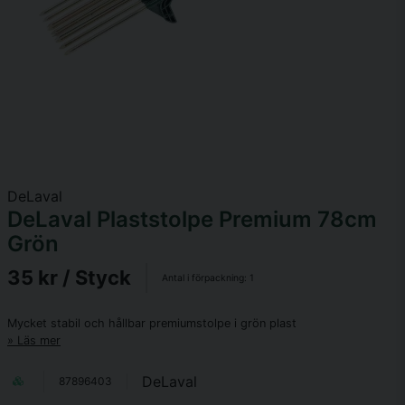
DeLaval
DeLaval Plaststolpe Premium 78cm
Grön
35 kr
/ Styck
Antal i förpackning:
1
Mycket stabil och hållbar premiumstolpe i grön plast
Läs mer
DeLaval
87896403