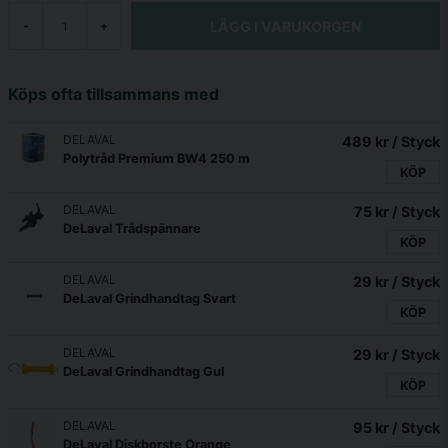
LÄGG I VARUKORGEN
-
+
Köps ofta tillsammans med
DELAVAL
489 kr
/ Styck
Polytråd Premium BW4 250 m
KÖP
DELAVAL
75 kr
/ Styck
DeLaval Trådspännare
KÖP
DELAVAL
29 kr
/ Styck
DeLaval Grindhandtag Svart
KÖP
DELAVAL
29 kr
/ Styck
DeLaval Grindhandtag Gul
KÖP
DELAVAL
95 kr
/ Styck
DeLaval Diskborste Orange